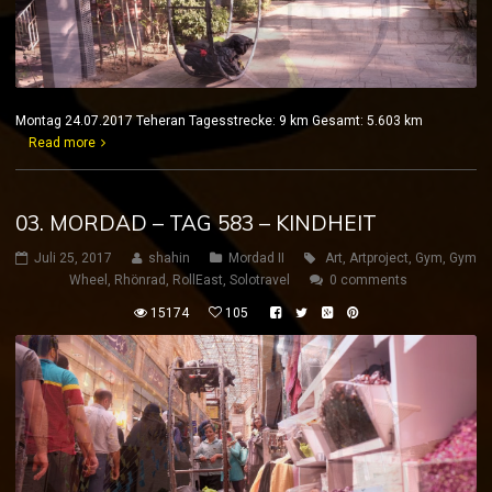
Montag 24.07.2017 Teheran Tagesstrecke: 9 km Gesamt: 5.603 km
Read more
03. MORDAD – TAG 583 – KINDHEIT
Juli 25, 2017
shahin
Mordad II
Art
,
Artproject
,
Gym
,
Gym
Wheel
,
Rhönrad
,
RollEast
,
Solotravel
0 comments
15174
105