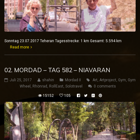
Sonntag 23.07.2017 Teheran Tagesstrecke: 1 km Gesamt: 5.594 km
Read more
02. MORDAD – TAG 582 – NIAVARAN
Juli 25, 2017
shahin
Mordad II
Art
,
Artproject
,
Gym
,
Gym
Wheel
,
Rhönrad
,
RollEast
,
Solotravel
0 comments
15152
105