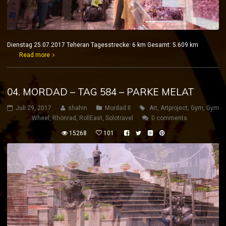
Dienstag 25.07.2017 Teheran Tagesstrecke: 6 km Gesamt: 5.609 km
Read more
04. MORDAD – TAG 584 – PARKE MELAT
Juli 29, 2017
shahin
Mordad II
Art
,
Artproject
,
Gym
,
Gym
Wheel
,
Rhönrad
,
RollEast
,
Solotravel
0 comments
15268
101