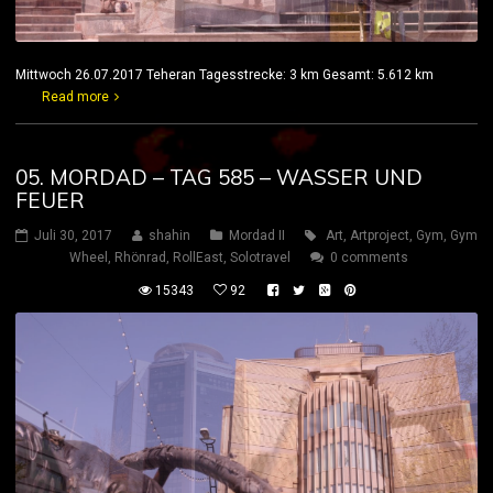
Mittwoch 26.07.2017 Teheran Tagesstrecke: 3 km Gesamt: 5.612 km
Read more
05. MORDAD – TAG 585 – WASSER UND
FEUER
Juli 30, 2017
shahin
Mordad II
Art
,
Artproject
,
Gym
,
Gym
Wheel
,
Rhönrad
,
RollEast
,
Solotravel
0 comments
15343
92