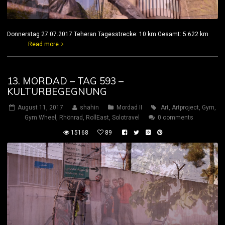
Donnerstag 27.07.2017 Teheran Tagesstrecke: 10 km Gesamt: 5.622 km
Read more
13. MORDAD – TAG 593 –
KULTURBEGEGNUNG
August 11, 2017
shahin
Mordad II
Art
,
Artproject
,
Gym
,
Gym Wheel
,
Rhönrad
,
RollEast
,
Solotravel
0 comments
15168
89