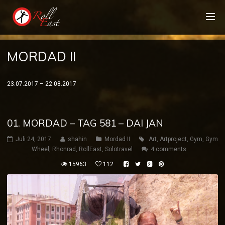
MORDAD II
23.07.2017 – 22.08.2017
01. MORDAD – TAG 581 – DAI JAN
Juli 24, 2017
shahin
Mordad II
Art
,
Artproject
,
Gym
,
Gym
Wheel
,
Rhönrad
,
RollEast
,
Solotravel
4 comments
15963
112