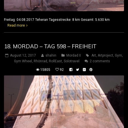
Freitag 04.08.2017 Teheran Tagesstrecke: 8 km Gesamt: 5.630 km
Read more
18. MORDAD – TAG 598 – FREIHEIT
August 12, 2017
shahin
Mordad II
Art
,
Artproject
,
Gym
,
Gym Wheel
,
Rhönrad
,
RollEast
,
Solotravel
2 comments
15805
92