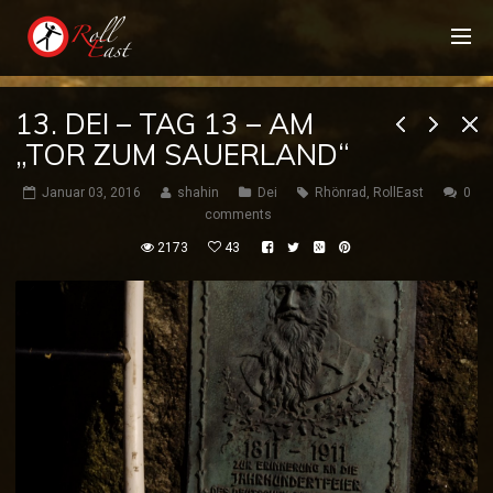
13. DEI – TAG 13 – AM
„TOR ZUM SAUERLAND“
Januar 03, 2016
shahin
Dei
Rhönrad
,
RollEast
0
comments
2173
43