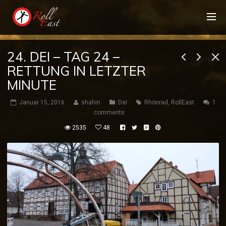
24. DEI – TAG 24 –
RETTUNG IN LETZTER
MINUTE
Januar 15, 2016
shahin
Dei
Rhönrad
,
RollEast
1
comments
2535
48