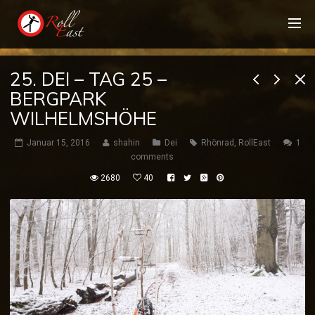
25. DEI – TAG 25 –
BERGPARK
WILHELMSHÖHE
Januar 15, 2016
shahin
Dei
Rhönrad
,
RollEast
1
comments
2680
40