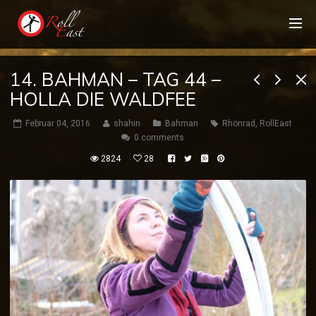
14. BAHMAN – TAG 44 –
HOLLA DIE WALDFEE
Februar 04, 2016
shahin
Bahman
Rhönrad
,
RollEast
0 comments
2824
28