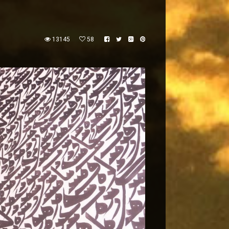
13145
58