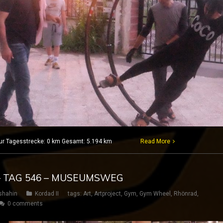
 Nur Tagesstrecke: 0 km Gesamt: 5.194 km
Read More
– TAG 546 – MUSEUMSWEG
shahin
Kordad II
tags:
Art
,
Artproject
,
Gym
,
Gym Wheel
,
Rhönrad
,
0 comments