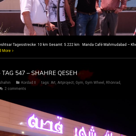
eshtsar Tagesstrecke: 10 km Gesamt: 5.222 km Manda Café Mahmudabad – Khes
d More
– TAG 547 – SHAHRE QESEH
shahin
Kordad II
tags:
Art
,
Artproject
,
Gym
,
Gym Wheel
,
Rhönrad
,
2 comments