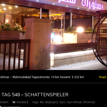
Kheshtsar – Mahmudabad Tagesstrecke: 10 km Gesamt: 5.222 km
Read
– TAG 548 – SCHATTENSPIELER
shahin
Kordad II
tags:
Art
,
Artproject
,
Gym
,
Gym Wheel
,
Rhönrad
,