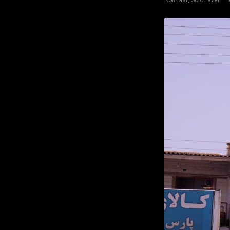
RollEast
,
Solotravel