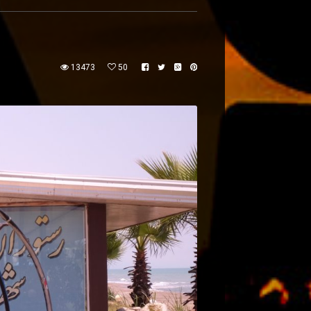
13473
50