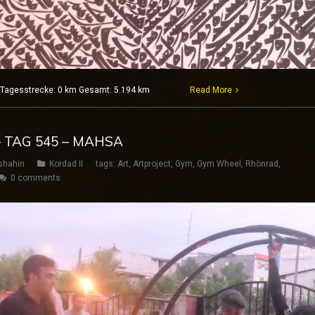
 Nur Tagesstrecke: 0 km Gesamt: 5.194 km
Read More
– TAG 545 – MAHSA
shahin
Kordad II
tags:
Art
,
Artproject
,
Gym
,
Gym Wheel
,
Rhönrad
,
0 comments