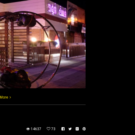
 More
14637
73