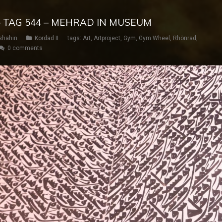
– TAG 544 – MEHRAD IN MUSEUM
shahin
Kordad II
tags:
Art
,
Artproject
,
Gym
,
Gym Wheel
,
Rhönrad
,
0 comments