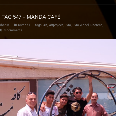
– TAG 547 – MANDA CAFÉ
shahin
Kordad II
tags:
Art
,
Artproject
,
Gym
,
Gym Wheel
,
Rhönrad
,
0 comments