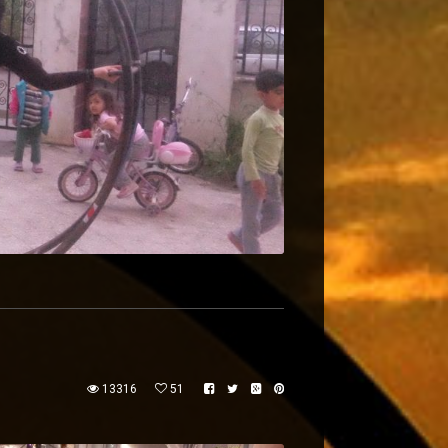
13316
51