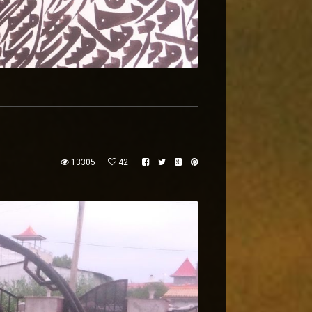
13305
42