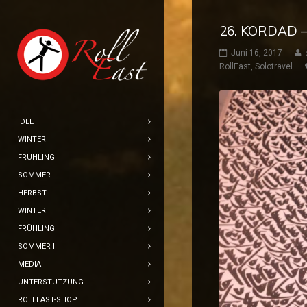
26. KORDAD 
Juni 16, 2017
RollEast
,
Solotravel
IDEE
WINTER
FRÜHLING
SOMMER
HERBST
WINTER II
FRÜHLING II
SOMMER II
MEDIA
UNTERSTÜTZUNG
ROLLEAST-SHOP