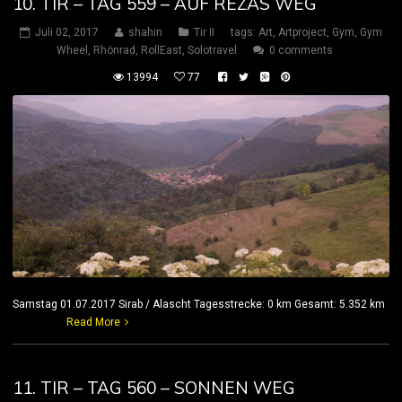
10. TIR – TAG 559 – AUF REZAS WEG
Juli 02, 2017
shahin
Tir II
tags:
Art
,
Artproject
,
Gym
,
Gym
Wheel
,
Rhönrad
,
RollEast
,
Solotravel
0 comments
13994
77
Samstag 01.07.2017 Sirab / Alascht Tagesstrecke: 0 km Gesamt: 5.352 km
Read More
11. TIR – TAG 560 – SONNEN WEG