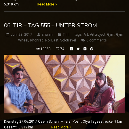
5.310 km
Read More
06. TIR – TAG 555 – UNTER STROM
Juni 28, 2017
shahin
Tir II
tags:
Art
,
Artproject
,
Gym
,
Gym
Wheel
,
Rhönrad
,
RollEast
,
Solotravel
0 comments
13983
74
Dienstag 27.06.2017 Qaem Schahr – Talar Posht Olya Tagesstrecke: 9 km
Gesamt: 5.319 km
Read More