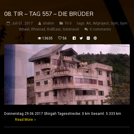
08. TIR – TAG 557 – DIE BRÜDER
Juli 01, 2017
shahin
Tir II
tags:
Art
,
Artproject
,
Gym
,
Gym
Wheel
,
Rhönrad
,
RollEast
,
Solotravel
0 comments
13635
56
Donnerstag 29.06.2017 Shirgah Tagesstrecke: 0 km Gesamt: 5.333 km
Read More