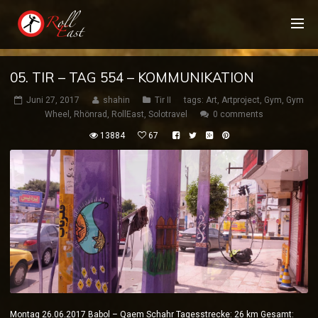
05. TIR – TAG 554 – KOMMUNIKATION
Juni 27, 2017
shahin
Tir II
tags:
Art
,
Artproject
,
Gym
,
Gym
Wheel
,
Rhönrad
,
RollEast
,
Solotravel
0 comments
13884
67
Montag 26.06.2017 Babol – Qaem Schahr Tagesstrecke: 26 km Gesamt: