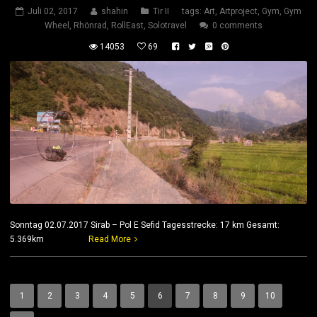
Juli 02, 2017
shahin
Tir II
tags:
Art
,
Artproject
,
Gym
,
Gym
Wheel
,
Rhönrad
,
RollEast
,
Solotravel
0 comments
14053
69
Sonntag 02.07.2017 Sirab – Pol E Sefid Tagesstrecke: 17 km Gesamt:
5.369km
Read More
1
2
3
4
5
6
7
8
9
10