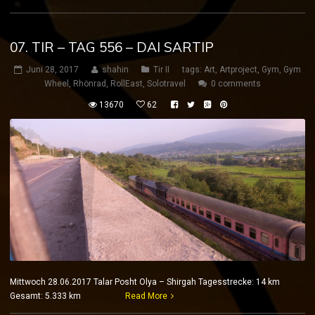
07. TIR – TAG 556 – DAI SARTIP
Juni 28, 2017
shahin
Tir II
tags:
Art
,
Artproject
,
Gym
,
Gym
Wheel
,
Rhönrad
,
RollEast
,
Solotravel
0 comments
13670
62
Mittwoch 28.06.2017 Talar Posht Olya – Shirgah Tagesstrecke: 14 km
Gesamt: 5.333 km
Read More