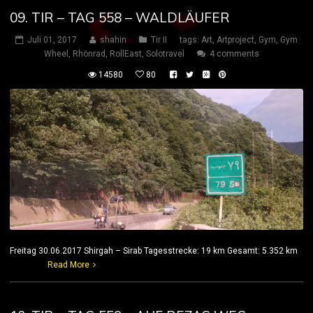
09. TIR – TAG 558 – WALDLÄUFER
Juli 01, 2017
shahin
Tir II
tags:
Art
,
Artproject
,
Gym
,
Gym
Wheel
,
Rhönrad
,
RollEast
,
Solotravel
4 comments
14580
80
Freitag 30.06.2017 Shirgah – Sirab Tagesstrecke: 19 km Gesamt: 5.352 km
Read More