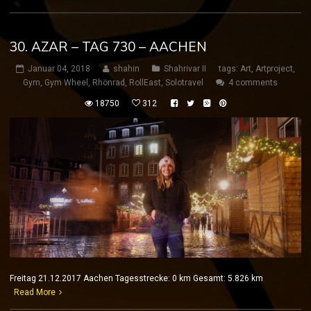
30. AZAR – TAG 730 – AACHEN
Januar 04, 2018
shahin
Shahrivar II
tags:
Art
,
Artproject
,
Gym
,
Gym Wheel
,
Rhönrad
,
RollEast
,
Solotravel
4 comments
18750
312
Freitag 21.12.2017 Aachen Tagesstrecke: 0 km Gesamt: 5.826 km
Read More