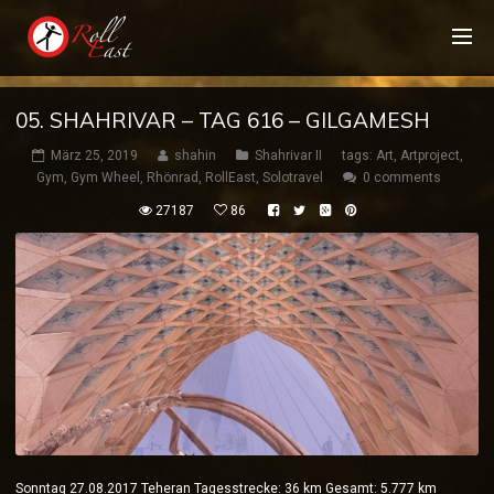
05. SHAHRIVAR – TAG 616 – GILGAMESH
März 25, 2019
shahin
Shahrivar II
tags:
Art
,
Artproject
,
Gym
,
Gym Wheel
,
Rhönrad
,
RollEast
,
Solotravel
0 comments
27187
86
Sonntag 27.08.2017 Teheran Tagesstrecke: 36 km Gesamt: 5.777 km