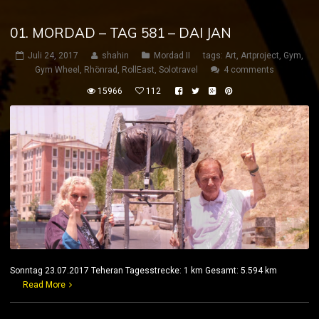
01. MORDAD – TAG 581 – DAI JAN
Juli 24, 2017
shahin
Mordad II
tags:
Art
,
Artproject
,
Gym
,
Gym Wheel
,
Rhönrad
,
RollEast
,
Solotravel
4 comments
15966
112
Sonntag 23.07.2017 Teheran Tagesstrecke: 1 km Gesamt: 5.594 km
Read More