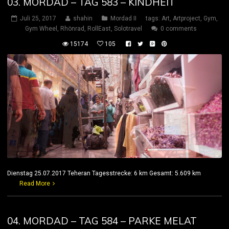
03. MORDAD – TAG 583 – KINDHEIT
Juli 25, 2017
shahin
Mordad II
tags:
Art
,
Artproject
,
Gym
,
Gym Wheel
,
Rhönrad
,
RollEast
,
Solotravel
0 comments
15174
105
Dienstag 25.07.2017 Teheran Tagesstrecke: 6 km Gesamt: 5.609 km
Read More
04. MORDAD – TAG 584 – PARKE MELAT