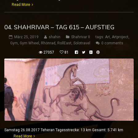
Read More
04. SHAHRIVAR – TAG 615 – AUFSTIEG
März 25, 2019
shahin
Shahrivar II
tags:
Art
,
Artproject
,
Gym
,
Gym Wheel
,
Rhönrad
,
RollEast
,
Solotravel
0 comments
27057
81
Samstag 26.08.2017 Teheran Tagesstrecke: 13 km Gesamt: 5.741 km
Read More