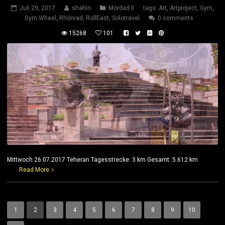
Juli 29, 2017
shahin
Mordad II
tags:
Art
,
Artproject
,
Gym
,
Gym Wheel
,
Rhönrad
,
RollEast
,
Solotravel
0 comments
15268
101
Mittwoch 26.07.2017 Teheran Tagesstrecke: 3 km Gesamt: 5.612 km
Read More
1
2
3
4
5
6
7
8
9
10