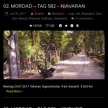
02. MORDAD – TAG 582 – NIAVARAN
Juli 25, 2017
shahin
Mordad II
tags:
Art
,
Artproject
,
Gym
,
Gym Wheel
,
Rhönrad
,
RollEast
,
Solotravel
0 comments
15154
105
Montag 24.07.2017 Teheran Tagesstrecke: 9 km Gesamt: 5.603 km
Read More