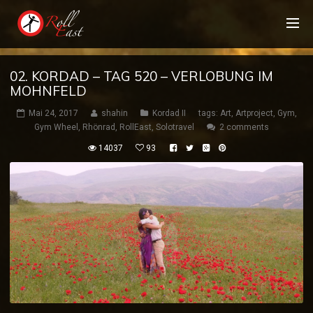
02. KORDAD – TAG 520 – VERLOBUNG IM
MOHNFELD
Mai 24, 2017
shahin
Kordad II
tags:
Art
,
Artproject
,
Gym
,
Gym Wheel
,
Rhönrad
,
RollEast
,
Solotravel
2 comments
14037
93