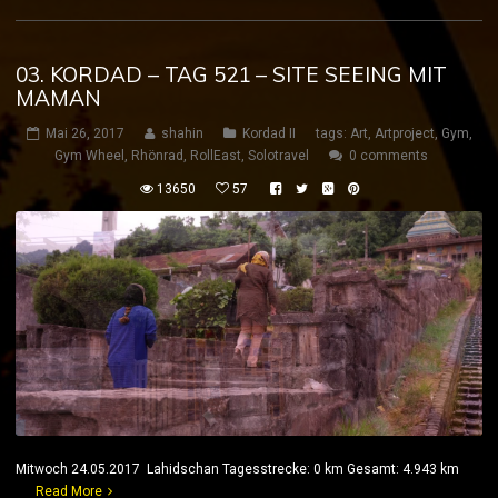
03. KORDAD – TAG 521 – SITE SEEING MIT
MAMAN
Mai 26, 2017
shahin
Kordad II
tags:
Art
,
Artproject
,
Gym
,
Gym Wheel
,
Rhönrad
,
RollEast
,
Solotravel
0 comments
13650
57
Mitwoch 24.05.2017 Lahidschan Tagesstrecke: 0 km Gesamt: 4.943 km
Read More