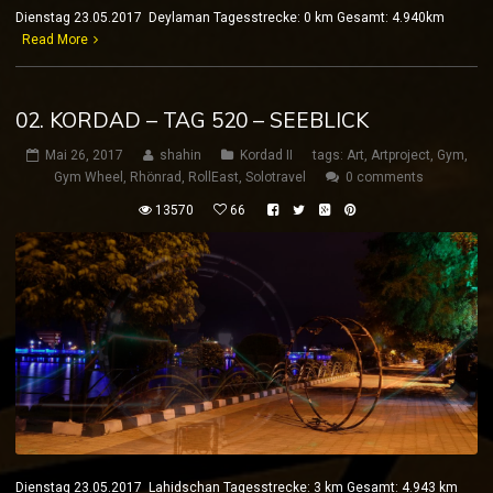
Dienstag 23.05.2017 Deylaman Tagesstrecke: 0 km Gesamt: 4.940km
Read More
02. KORDAD – TAG 520 – SEEBLICK
Mai 26, 2017
shahin
Kordad II
tags:
Art
,
Artproject
,
Gym
,
Gym Wheel
,
Rhönrad
,
RollEast
,
Solotravel
0 comments
13570
66
Dienstag 23.05.2017 Lahidschan Tagesstrecke: 3 km Gesamt: 4.943 km