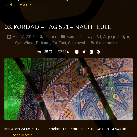
Read More
03. KORDAD – TAG 521 – NACHTEULE
Mai 27, 2017
shahin
Kordad II
tags:
Art
,
Artproject
,
Gym
,
Gym Wheel
,
Rhönrad
,
RollEast
,
Solotravel
0 comments
13597
116
Mittwoch 24.05.2017 Lahidschan Tagesstrecke: 6 km Gesamt: 4.949 km
Read More