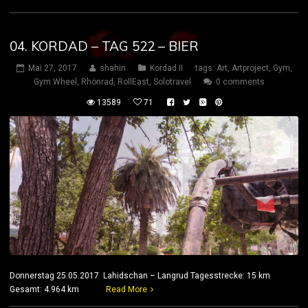
04. KORDAD – TAG 522 – BIER
Mai 27, 2017
shahin
Kordad II
tags:
Art
,
Artproject
,
Gym
,
Gym Wheel
,
Rhönrad
,
RollEast
,
Solotravel
0 comments
13589
71
Donnerstag 25.05.2017 Lahidschan – Langrud Tagesstrecke: 15 km
Gesamt: 4.964 km
Read More