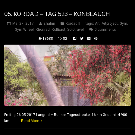
05. KORDAD – TAG 523 – KONBLAUCH
Mai 27, 2017
shahin
Kordad II
tags:
Art
,
Artproject
,
Gym
,
Gym Wheel
,
Rhönrad
,
RollEast
,
Solotravel
0 comments
13688
82
Freitag 26.05.2017 Langrud – Rudsar Tagesstrecke: 16 km Gesamt: 4.980
km
Read More