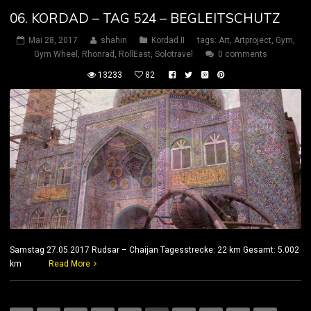
06. KORDAD – TAG 524 – BEGLEITSCHUTZ
Mai 28, 2017
shahin
Kordad II
tags:
Art
,
Artproject
,
Gym
,
Gym Wheel
,
Rhönrad
,
RollEast
,
Solotravel
0 comments
13233
82
Samstag 27.05.2017 Rudsar – Chaijan Tagesstrecke: 22 km Gesamt: 5.002
km
Read More