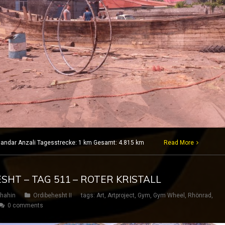
Bandar Anzali Tagesstrecke: 1 km Gesamt: 4.815 km
Read More
ESHT – TAG 511 – ROTER KRISTALL
hahin
Ordibehesht II
tags:
Art
,
Artproject
,
Gym
,
Gym Wheel
,
Rhönrad
,
0 comments