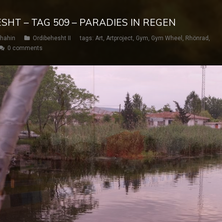
ESHT – TAG 509 – PARADIES IN REGEN
hahin
Ordibehesht II
tags:
Art
,
Artproject
,
Gym
,
Gym Wheel
,
Rhönrad
,
0 comments