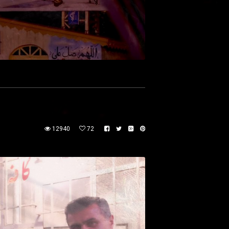
12940
72