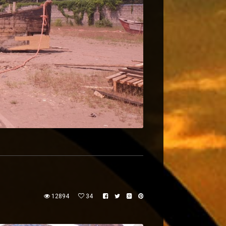
12894
34