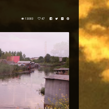
13083
47