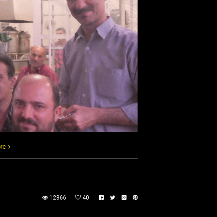
re
12866
40