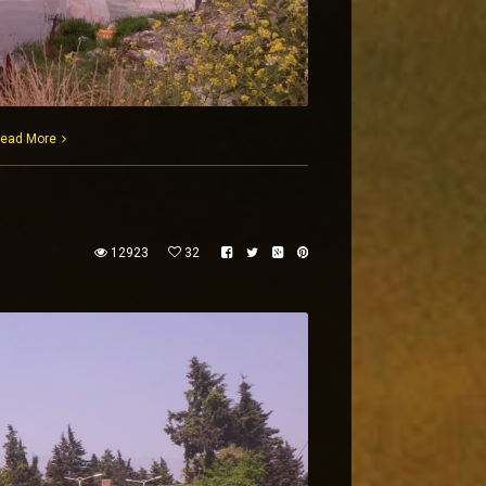
ead More
12923
32