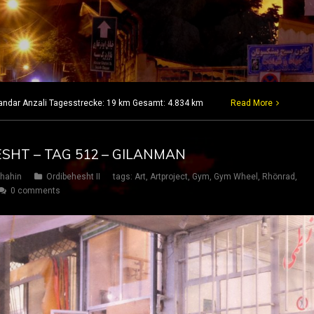
Bandar Anzali Tagesstrecke: 19 km Gesamt: 4.834 km
Read More
ESHT – TAG 512 – GILANMAN
hahin
Ordibehesht II
tags:
Art
,
Artproject
,
Gym
,
Gym Wheel
,
Rhönrad
,
0 comments