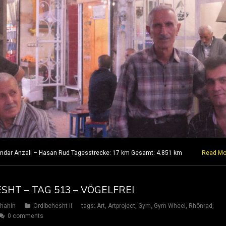
andar Anzali – Hasan Rud Tagesstrecke: 17 km Gesamt: 4.851 km
Read Mo
SHT – TAG 513 – VÖGELFREI
hahin
Ordibehesht II
tags:
Art
,
Artproject
,
Gym
,
Gym Wheel
,
Rhönrad
,
0 comments