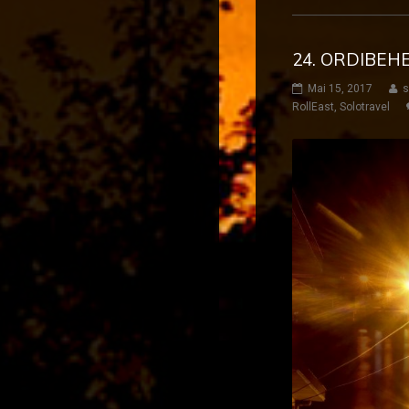
24. ORDIBEH
Mai 15, 2017
s
RollEast
,
Solotravel