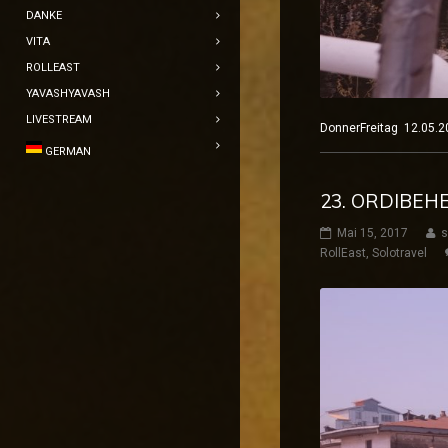
DANKE
VITA
ROLLEAST
YAVASHYAVASH
LIVESTREAM
DonnerFreitag 12.05
GERMAN
23. ORDIBEH
Mai 15, 2017
s
RollEast
,
Solotravel