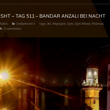
ESHT – TAG 511 – BANDAR ANZALI BEI NACHT
hahin
Ordibehesht II
tags:
Art
,
Artproject
,
Gym
,
Gym Wheel
,
Rhönrad
,
0 comments