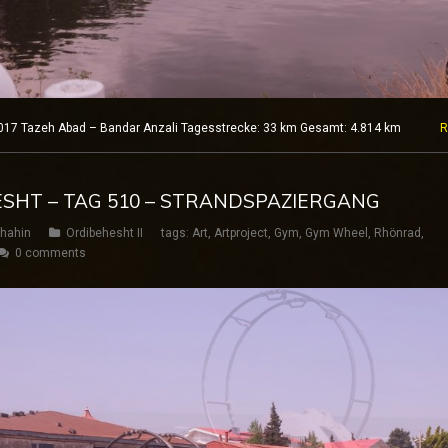
.2017 Tazeh Abad – Bandar Anzali Tagesstrecke: 33 km Gesamt: 4.814 km
R
ESHT – TAG 510 – STRANDSPAZIERGANG
hahin
Ordibehesht II
tags:
Art
,
Artproject
,
Gym
,
Gym Wheel
,
Rhönrad
,
0 comments