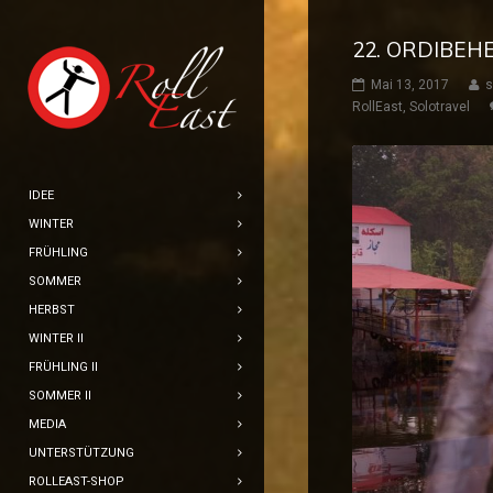
22. ORDIBEH
Mai 13, 2017
s
RollEast
,
Solotravel
IDEE
WINTER
FRÜHLING
SOMMER
HERBST
WINTER II
FRÜHLING II
SOMMER II
MEDIA
UNTERSTÜTZUNG
ROLLEAST-SHOP