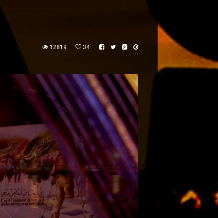
12819
34