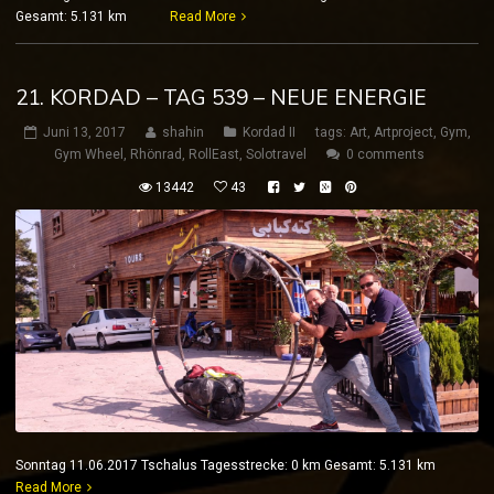
Gesamt: 5.131 km
Read More
21. KORDAD – TAG 539 – NEUE ENERGIE
Juni 13, 2017
shahin
Kordad II
tags:
Art
,
Artproject
,
Gym
,
Gym Wheel
,
Rhönrad
,
RollEast
,
Solotravel
0 comments
13442
43
Sonntag 11.06.2017 Tschalus Tagesstrecke: 0 km Gesamt: 5.131 km
Read More