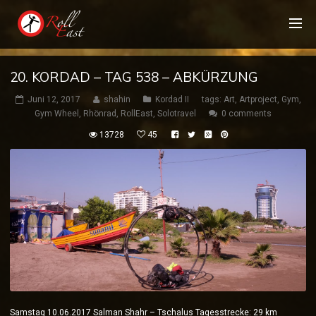
20. KORDAD – TAG 538 – ABKÜRZUNG
Juni 12, 2017
shahin
Kordad II
tags:
Art
,
Artproject
,
Gym
,
Gym Wheel
,
Rhönrad
,
RollEast
,
Solotravel
0 comments
13728
45
Samstag 10.06.2017 Salman Shahr – Tschalus Tagesstrecke: 29 km