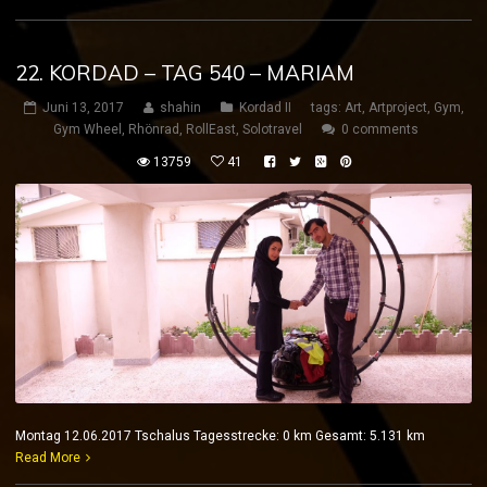
22. KORDAD – TAG 540 – MARIAM
Juni 13, 2017
shahin
Kordad II
tags:
Art
,
Artproject
,
Gym
,
Gym Wheel
,
Rhönrad
,
RollEast
,
Solotravel
0 comments
13759
41
Montag 12.06.2017 Tschalus Tagesstrecke: 0 km Gesamt: 5.131 km
Read More