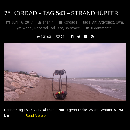
25. KORDAD – TAG 543 – STRANDHÜPFER
Juni 16, 2017
shahin
Kordad II
tags:
Art
,
Artproject
,
Gym
,
Gym Wheel
,
Rhönrad
,
RollEast
,
Solotravel
0 comments
13163
71
Donnerstag 15.06.2017 Aliabad – Nur Tagesstrecke: 26 km Gesamt: 5.194
km
Read More