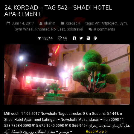
24. KORDAD – TAG 542 – SHADI HOTEL
APARTMENT
Juni 14, 2017
shahin
Kordad II
tags:
Art
,
Artproject
,
Gym
,
Gym Wheel
,
Rhönrad
,
RollEast
,
Solotravel
0 comments
13044
44
Mittwoch 14.06.2017 Nowshahr Tagesstrecke: 0 km Gesamt: 5.144 km
Shadi Hotel Apartment Latingan – Nowshahr Mazandaran – Iran 0098 11
523 73984 0098 915 675 1040 0098 910 866 9494 ھتل آپارتمان شادی مازندران
– نوشہر – میدان لتینگان روبروی دانشگاہ آزاد
Read More