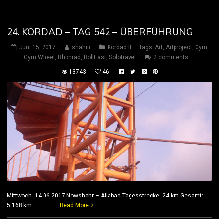
24. KORDAD – TAG 542 – ÜBERFÜHRUNG
Juni 15, 2017
shahin
Kordad II
tags:
Art
,
Artproject
,
Gym
,
Gym Wheel
,
Rhönrad
,
RollEast
,
Solotravel
2 comments
13743
46
Mittwoch 14.06.2017 Nowshahr – Aliabad Tagesstrecke: 24 km Gesamt:
5.168 km
Read More