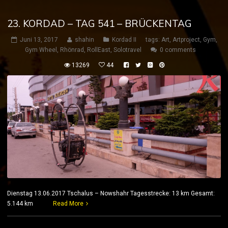
23. KORDAD – TAG 541 – BRÜCKENTAG
Juni 13, 2017
shahin
Kordad II
tags:
Art
,
Artproject
,
Gym
,
Gym Wheel
,
Rhönrad
,
RollEast
,
Solotravel
0 comments
13269
44
Dienstag 13.06.2017 Tschalus – Nowshahr Tagesstrecke: 13 km Gesamt:
5.144 km
Read More