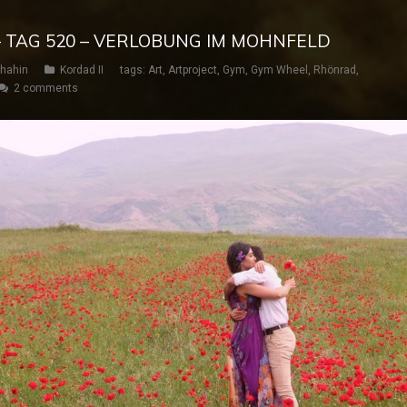
– TAG 520 – VERLOBUNG IM MOHNFELD
hahin
Kordad II
tags:
Art
,
Artproject
,
Gym
,
Gym Wheel
,
Rhönrad
,
2 comments