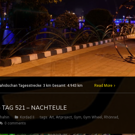
 Lahidschan Tagesstrecke: 3 km Gesamt: 4.943 km
Read More
– TAG 521 – NACHTEULE
hahin
Kordad II
tags:
Art
,
Artproject
,
Gym
,
Gym Wheel
,
Rhönrad
,
0 comments