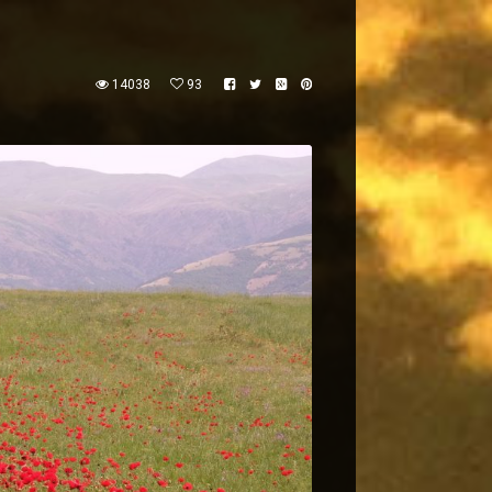
14038
93