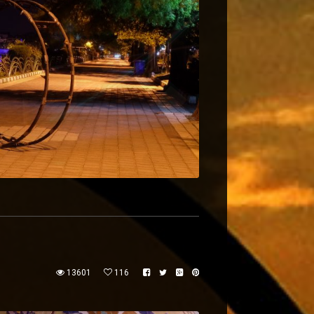
13601
116