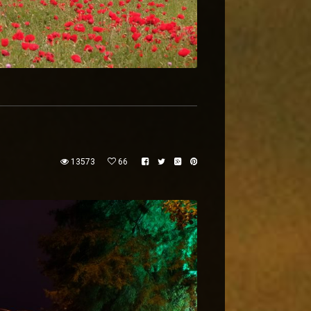
13573
66