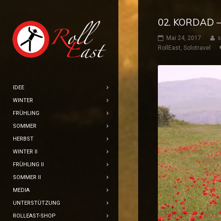
02. KORDAD 
Mai 24, 2017
s
RollEast
,
Solotravel
IDEE
WINTER
FRÜHLING
SOMMER
HERBST
WINTER II
FRÜHLING II
SOMMER II
MEDIA
UNTERSTÜTZUNG
ROLLEAST-SHOP