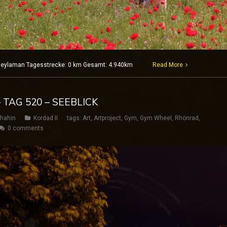
7 Deylaman Tagesstrecke: 0 km Gesamt: 4.940km
Read More
 TAG 520 – SEEBLICK
hahin
Kordad II
tags:
Art
,
Artproject
,
Gym
,
Gym Wheel
,
Rhönrad
,
0 comments