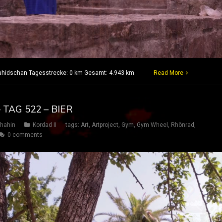
 Lahidschan Tagesstrecke: 0 km Gesamt: 4.943 km
Read More
 TAG 522 – BIER
hahin
Kordad II
tags:
Art
,
Artproject
,
Gym
,
Gym Wheel
,
Rhönrad
,
0 comments