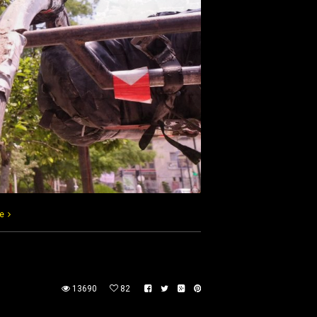
e
13690
82