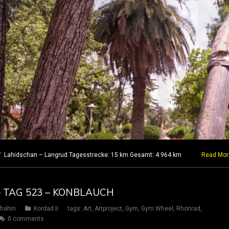
17 Lahidschan – Langrud Tagesstrecke: 15 km Gesamt: 4.964 km
Read Mor
– TAG 523 – KONBLAUCH
hahin
Kordad II
tags:
Art
,
Artproject
,
Gym
,
Gym Wheel
,
Rhönrad
,
0 comments