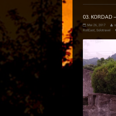
03. KORDAD 
Mai 26, 2017
s
RollEast
,
Solotravel