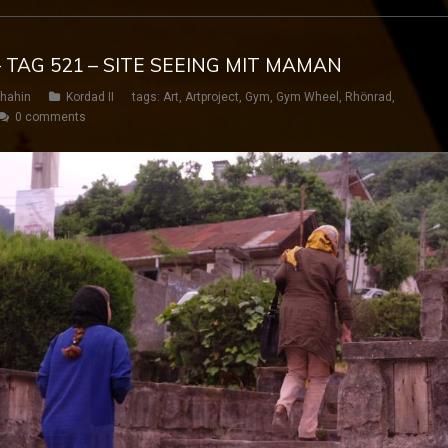
– TAG 521 – SITE SEEING MIT MAMAN
hahin
Kordad II
tags:
Art
,
Artproject
,
Gym
,
Gym Wheel
,
Rhönrad
,
0 comments