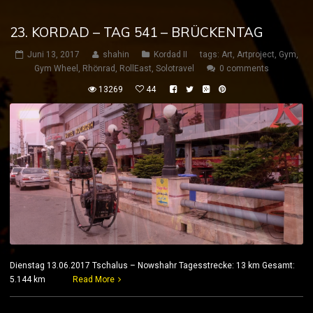
23. KORDAD – TAG 541 – BRÜCKENTAG
Juni 13, 2017
shahin
Kordad II
tags:
Art
,
Artproject
,
Gym
,
Gym Wheel
,
Rhönrad
,
RollEast
,
Solotravel
0 comments
13269
44
Dienstag 13.06.2017 Tschalus – Nowshahr Tagesstrecke: 13 km Gesamt:
5.144 km
Read More