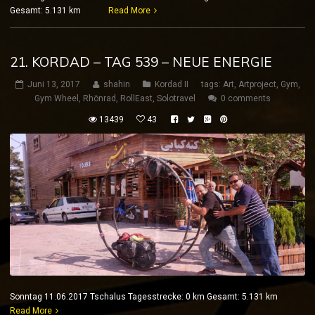
Gesamt: 5.131 km
Read More
21. KORDAD – TAG 539 – NEUE ENERGIE
Juni 13, 2017
shahin
Kordad II
tags:
Art
,
Artproject
,
Gym
,
Gym Wheel
,
Rhönrad
,
RollEast
,
Solotravel
0 comments
13439
43
Sonntag 11.06.2017 Tschalus Tagesstrecke: 0 km Gesamt: 5.131 km
Read More