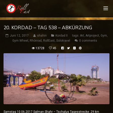
20. KORDAD – TAG 538 – ABKÜRZUNG
Juni 12, 2017
shahin
Kordad II
tags:
Art
,
Artproject
,
Gym
,
Gym Wheel
,
Rhönrad
,
RollEast
,
Solotravel
0 comments
13728
45
Samstag 10.06.2017 Salman Shahr – Tschalus Tagesstrecke: 29 km