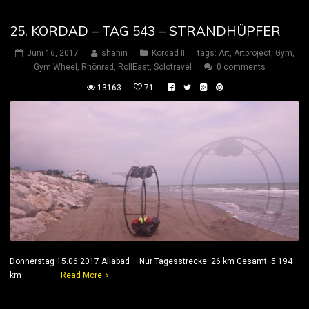
25. KORDAD – TAG 543 – STRANDHÜPFER
Juni 16, 2017
shahin
Kordad II
tags:
Art
,
Artproject
,
Gym
,
Gym Wheel
,
Rhönrad
,
RollEast
,
Solotravel
0 comments
13163
71
Donnerstag 15.06.2017 Aliabad – Nur Tagesstrecke: 26 km Gesamt: 5.194
km
Read More