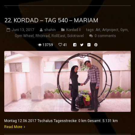
22. KORDAD – TAG 540 – MARIAM
Juni 13, 2017
shahin
Kordad II
tags:
Art
,
Artproject
,
Gym
,
Gym Wheel
,
Rhönrad
,
RollEast
,
Solotravel
0 comments
13759
41
Montag 12.06.2017 Tschalus Tagesstrecke: 0 km Gesamt: 5.131 km
Read More