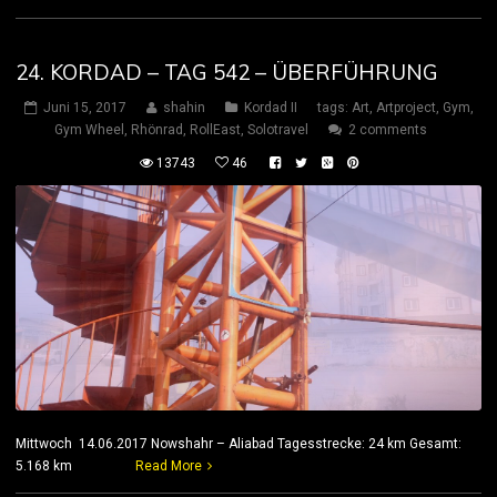
24. KORDAD – TAG 542 – ÜBERFÜHRUNG
Juni 15, 2017
shahin
Kordad II
tags:
Art
,
Artproject
,
Gym
,
Gym Wheel
,
Rhönrad
,
RollEast
,
Solotravel
2 comments
13743
46
Mittwoch 14.06.2017 Nowshahr – Aliabad Tagesstrecke: 24 km Gesamt:
5.168 km
Read More