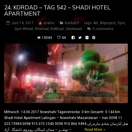
24. KORDAD – TAG 542 – SHADI HOTEL
APARTMENT
Juni 14, 2017
shahin
Kordad II
tags:
Art
,
Artproject
,
Gym
,
Gym Wheel
,
Rhönrad
,
RollEast
,
Solotravel
0 comments
13044
44
Mittwoch 14.06.2017 Nowshahr Tagesstrecke: 0 km Gesamt: 5.144 km
Shadi Hotel Apartment Latingan – Nowshahr Mazandaran – Iran 0098 11
523 73984 0098 915 675 1040 0098 910 866 9494 ھتل آپارتمان شادی مازندران
– نوشہر – میدان لتینگان روبروی دانشگاہ آزاد
Read More