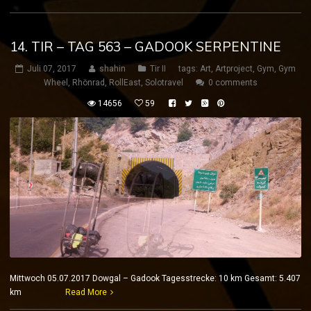
14. TIR – TAG 563 – GADOOK SERPENTINE
Juli 07, 2017
shahin
Tir II
tags:
Art
,
Artproject
,
Gym
,
Gym
Wheel
,
Rhönrad
,
RollEast
,
Solotravel
0 comments
14656
59
Mittwoch 05.07.2017 Dowgal – Gadook Tagesstrecke: 10 km Gesamt: 5.407
km
Read More