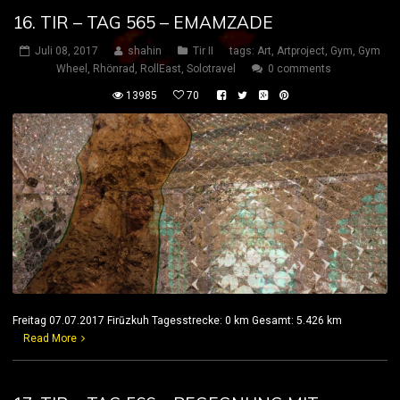
16. TIR – TAG 565 – EMAMZADE
Juli 08, 2017
shahin
Tir II
tags:
Art
,
Artproject
,
Gym
,
Gym
Wheel
,
Rhönrad
,
RollEast
,
Solotravel
0 comments
13985
70
Freitag 07.07.2017 Firūzkuh Tagesstrecke: 0 km Gesamt: 5.426 km
Read More