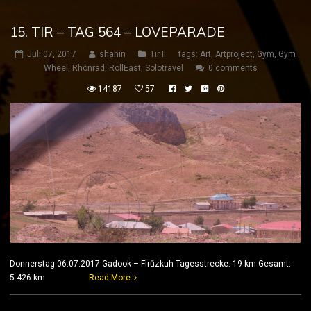
15. TIR – TAG 564 – LOVEPARADE
Juli 07, 2017
shahin
Tir II
tags:
Art
,
Artproject
,
Gym
,
Gym
Wheel
,
Rhönrad
,
RollEast
,
Solotravel
0 comments
14187
57
Donnerstag 06.07.2017 Gadook – Firūzkuh Tagesstrecke: 19 km Gesamt:
5.426 km
Read More