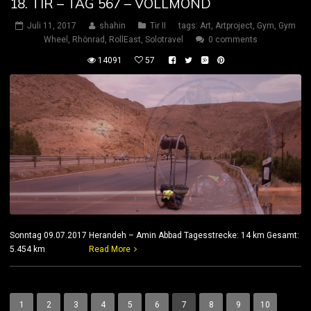
18. TIR – TAG 567 – VOLLMOND
Juli 11, 2017
shahin
Tir II
tags:
Art
,
Artproject
,
Gym
,
Gym
Wheel
,
Rhönrad
,
RollEast
,
Solotravel
0 comments
14091
57
Sonntag 09.07.2017 Herandeh – Amin Abbad Tagesstrecke: 14 km Gesamt:
5.454 km
Read More
1
2
3
4
5
6
7
8
9
10