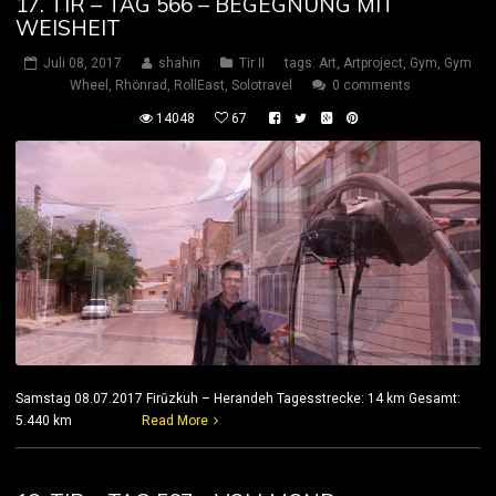
17. TIR – TAG 566 – BEGEGNUNG MIT
WEISHEIT
Juli 08, 2017
shahin
Tir II
tags:
Art
,
Artproject
,
Gym
,
Gym
Wheel
,
Rhönrad
,
RollEast
,
Solotravel
0 comments
14048
67
Samstag 08.07.2017 Firūzkuh – Herandeh Tagesstrecke: 14 km Gesamt:
5.440 km
Read More