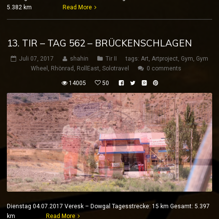
5.382 km
Read More
13. TIR – TAG 562 – BRÜCKENSCHLAGEN
Juli 07, 2017
shahin
Tir II
tags:
Art
,
Artproject
,
Gym
,
Gym
Wheel
,
Rhönrad
,
RollEast
,
Solotravel
0 comments
14005
50
Dienstag 04.07.2017 Veresk – Dowgal Tagesstrecke: 15 km Gesamt: 5.397
km
Read More