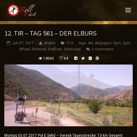
12. TIR – TAG 561 – DER ELBURS
Juli 07, 2017
shahin
Tir II
tags:
Art
,
Artproject
,
Gym
,
Gym
Wheel
,
Rhönrad
,
RollEast
,
Solotravel
0 comments
14060
64
Montag 03.07.2017 Pol E Sefid – Veresk Tagesstrecke: 13 km Gesamt: