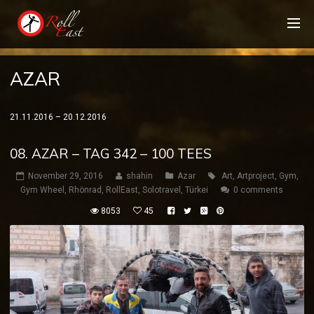
AZAR
21.11.2016 – 20.12.2016
08. AZAR – TAG 342 – 100 TEES
November 29, 2016
shahin
Azar
Art
,
Artproject
,
Gym
,
Gym Wheel
,
Rhönrad
,
RollEast
,
Solotravel
,
Türkei
0 comments
8053
45