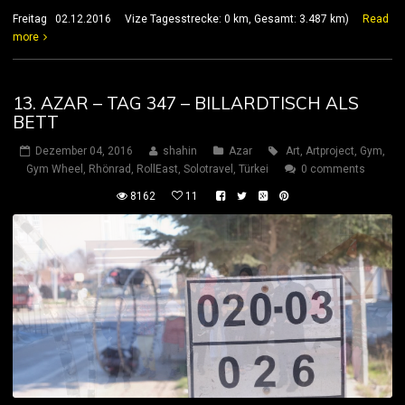
Freitag 02.12.2016 Vize Tagesstrecke: 0 km, Gesamt: 3.487 km)
Read
more
13. AZAR – TAG 347 – BILLARDTISCH ALS
BETT
Dezember 04, 2016
shahin
Azar
Art
,
Artproject
,
Gym
,
Gym Wheel
,
Rhönrad
,
RollEast
,
Solotravel
,
Türkei
0 comments
8162
11