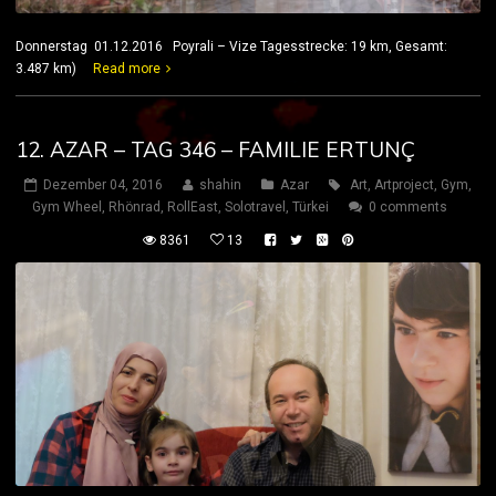
Donnerstag 01.12.2016 Poyrali – Vize Tagesstrecke: 19 km, Gesamt:
3.487 km)
Read more
12. AZAR – TAG 346 – FAMILIE ERTUNÇ
Dezember 04, 2016
shahin
Azar
Art
,
Artproject
,
Gym
,
Gym Wheel
,
Rhönrad
,
RollEast
,
Solotravel
,
Türkei
0 comments
8361
13