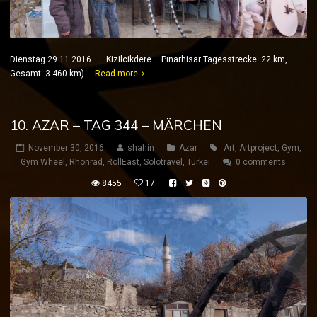
Dienstag 29.11.2016 Kizilcikdere – Pınarhisar Tagesstrecke: 22 km,
Gesamt: 3.460 km)
Read more
10. AZAR – TAG 344 – MÄRCHEN
November 30, 2016
shahin
Azar
Art
,
Artproject
,
Gym
,
Gym Wheel
,
Rhönrad
,
RollEast
,
Solotravel
,
Türkei
0 comments
8455
17