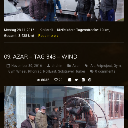
Montag 28.11.2016 Kırklareli – Kizilcikdere Tagesstrecke: 10 km,
Gesamt: 3.438 km)
Read more
09. AZAR – TAG 343 – WIND
November 30, 2016
shahin
Azar
Art
,
Artproject
,
Gym
,
Gym Wheel
,
Rhönrad
,
RollEast
,
Solotravel
,
Türkei
0 comments
8032
20