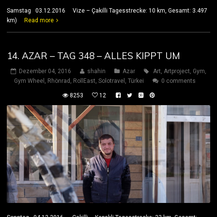
Samstag 03.12.2016 Vize – Çakilli Tagesstrecke: 10 km, Gesamt: 3.497
km)
Read more
14. AZAR – TAG 348 – ALLES KIPPT UM
Dezember 04, 2016
shahin
Azar
Art
,
Artproject
,
Gym
,
Gym Wheel
,
Rhönrad
,
RollEast
,
Solotravel
,
Türkei
0 comments
8253
12