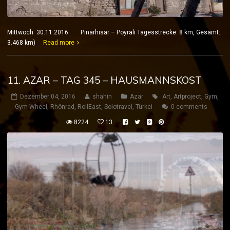
Mittwoch 30.11.2016 Pınarhisar – Poyrali Tagesstrecke: 8 km, Gesamt:
3.468 km)
Read more
11. AZAR – TAG 345 – HAUSMANNSKOST
Dezember 04, 2016
shahin
Azar
Art
,
Artproject
,
Gym
,
Gym Wheel
,
Rhönrad
,
RollEast
,
Solotravel
,
Türkei
0 comments
8224
13