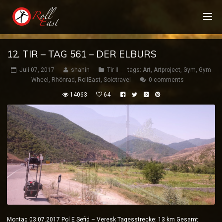
12. TIR – TAG 561 – DER ELBURS
Juli 07, 2017
shahin
Tir II
tags:
Art
,
Artproject
,
Gym
,
Gym
Wheel
,
Rhönrad
,
RollEast
,
Solotravel
0 comments
14063
64
Montag 03.07.2017 Pol E Sefid – Veresk Tagesstrecke: 13 km Gesamt: