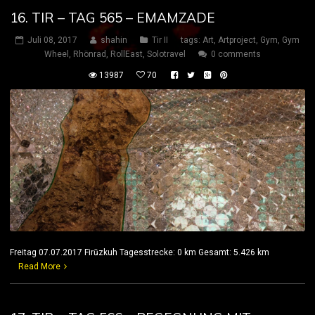
16. TIR – TAG 565 – EMAMZADE
Juli 08, 2017
shahin
Tir II
tags:
Art
,
Artproject
,
Gym
,
Gym
Wheel
,
Rhönrad
,
RollEast
,
Solotravel
0 comments
13987
70
Freitag 07.07.2017 Firūzkuh Tagesstrecke: 0 km Gesamt: 5.426 km
Read More