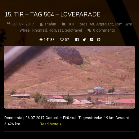
15. TIR – TAG 564 – LOVEPARADE
Juli 07, 2017
shahin
Tir II
tags:
Art
,
Artproject
,
Gym
,
Gym
Wheel
,
Rhönrad
,
RollEast
,
Solotravel
0 comments
14188
57
Donnerstag 06.07.2017 Gadook – Firūzkuh Tagesstrecke: 19 km Gesamt:
5.426 km
Read More