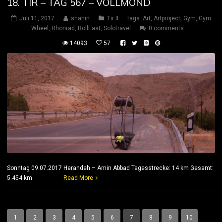
18. TIR – TAG 567 – VOLLMOND
Juli 11, 2017
shahin
Tir II
tags:
Art
,
Artproject
,
Gym
,
Gym
Wheel
,
Rhönrad
,
RollEast
,
Solotravel
0 comments
14093
57
Sonntag 09.07.2017 Herandeh – Amin Abbad Tagesstrecke: 14 km Gesamt:
5.454 km
Read More
1
2
3
4
5
6
7
8
9
10