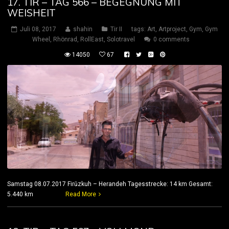
17. TIR – TAG 566 – BEGEGNUNG MIT
WEISHEIT
Juli 08, 2017
shahin
Tir II
tags:
Art
,
Artproject
,
Gym
,
Gym
Wheel
,
Rhönrad
,
RollEast
,
Solotravel
0 comments
14050
67
Samstag 08.07.2017 Firūzkuh – Herandeh Tagesstrecke: 14 km Gesamt:
5.440 km
Read More