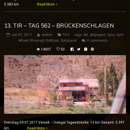
5.382 km
Read More
13. TIR – TAG 562 – BRÜCKENSCHLAGEN
Juli 07, 2017
shahin
Tir II
tags:
Art
,
Artproject
,
Gym
,
Gym
Wheel
,
Rhönrad
,
RollEast
,
Solotravel
0 comments
14007
50
Dienstag 04.07.2017 Veresk – Dowgal Tagesstrecke: 15 km Gesamt: 5.397
km
Read More