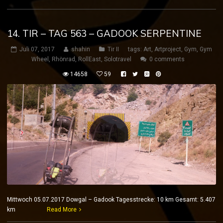
14. TIR – TAG 563 – GADOOK SERPENTINE
Juli 07, 2017
shahin
Tir II
tags:
Art
,
Artproject
,
Gym
,
Gym
Wheel
,
Rhönrad
,
RollEast
,
Solotravel
0 comments
14658
59
Mittwoch 05.07.2017 Dowgal – Gadook Tagesstrecke: 10 km Gesamt: 5.407
km
Read More