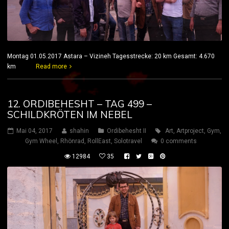
Montag 01.05.2017 Astara – Vizineh Tagesstrecke: 20 km Gesamt: 4.670
km
Read more
12. ORDIBEHESHT – TAG 499 –
SCHILDKRÖTEN IM NEBEL
Mai 04, 2017
shahin
Ordibehesht II
Art
,
Artproject
,
Gym
,
Gym Wheel
,
Rhönrad
,
RollEast
,
Solotravel
0 comments
12984
35