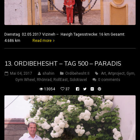
Dienstag 02.05.2017 Vizineh – Havigh Tagesstrecke: 16 km Gesamt:
4.686 km
Read more
13. ORDIBEHESHT – TAG 500 – PARADIS
Mai 04, 2017
shahin
Ordibehesht II
Art
,
Artproject
,
Gym
,
Gym Wheel
,
Rhönrad
,
RollEast
,
Solotravel
0 comments
13054
37