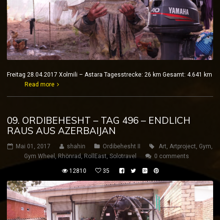
Freitag 28.04.2017 Xolmili – Astara Tagesstrecke: 26 km Gesamt: 4.641 km
Read more
09. ORDIBEHESHT – TAG 496 – ENDLICH
RAUS AUS AZERBAIJAN
Mai 01, 2017
shahin
Ordibehesht II
Art
,
Artproject
,
Gym
,
Gym Wheel
,
Rhönrad
,
RollEast
,
Solotravel
0 comments
12810
35