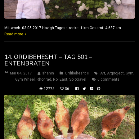
Mittwoch 03.05.2017 Havigh Tagesstrecke: 1 km Gesamt: 4.687 km
Read more
14. ORDIBEHESHT – TAG 501 –
ENTENBRATEN
Mai 04, 2017
shahin
Ordibehesht II
Art
,
Artproject
,
Gym
,
Gym Wheel
,
Rhönrad
,
RollEast
,
Solotravel
0 comments
12775
36