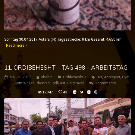
Sonntag 30.04.2017 Astara (IR) Tagesstrecke: 0 km Gesamt: 4.650 km
Read more
11. ORDIBEHESHT – TAG 498 – ARBEITSTAG
Mai 01, 2017
shahin
Ordibehesht II
Art
,
Artproject
,
Gym
,
Gym Wheel
,
Rhönrad
,
RollEast
,
Solotravel
0 comments
12847
43