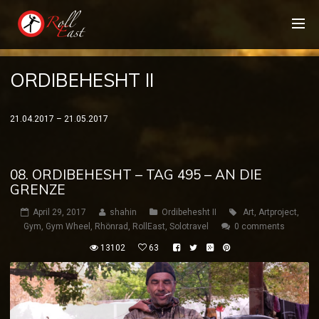
ORDIBEHESHT II
21.04.2017 – 21.05.2017
08. ORDIBEHESHT – TAG 495 – AN DIE
GRENZE
April 29, 2017
shahin
Ordibehesht II
Art
,
Artproject
,
Gym
,
Gym Wheel
,
Rhönrad
,
RollEast
,
Solotravel
0 comments
13102
63