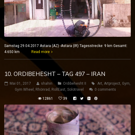
Samstag 29.04.2017 Astara (AZ) -Astara (IR) Tagesstrecke: 9 km Gesamt:
4.650 km
Read more
10. ORDIBEHESHT – TAG 497 – IRAN
Mai 01, 2017
shahin
Ordibehesht II
Art
,
Artproject
,
Gym
,
Gym Wheel
,
Rhönrad
,
RollEast
,
Solotravel
0 comments
12861
39