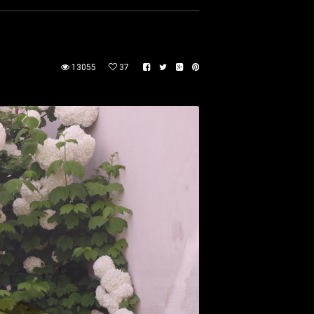
13055
37