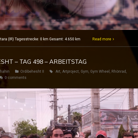
Astara (IR) Tagesstrecke: 0 km Gesamt: 4.650 km
Read more
ESHT – TAG 498 – ARBEITSTAG
hahin
Ordibehesht II
Art
,
Artproject
,
Gym
,
Gym Wheel
,
Rhönrad
,
0 comments