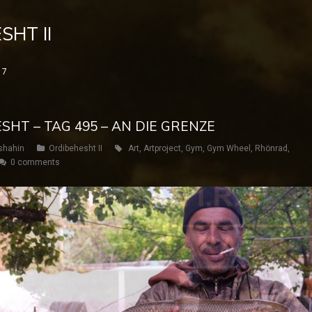
SHT II
17
SHT – TAG 495 – AN DIE GRENZE
shahin
Ordibehesht II
Art
,
Artproject
,
Gym
,
Gym Wheel
,
Rhönrad
,
0 comments