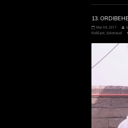
13. ORDIBEH
Mai 04, 2017
s
RollEast
,
Solotravel