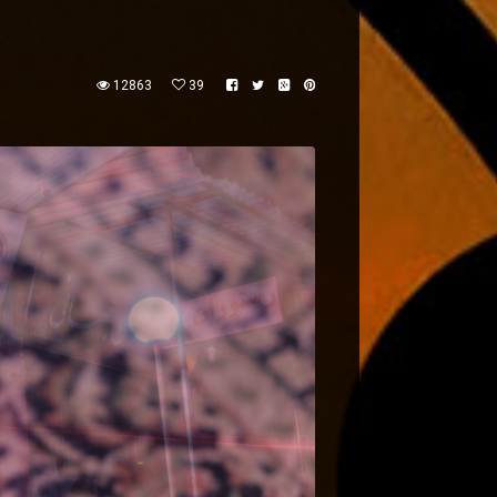
12863
39