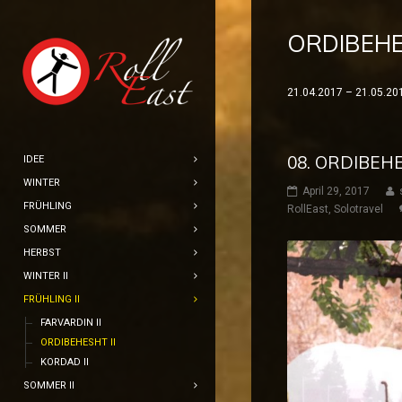
ORDIBEHE
21.04.2017 – 21.05.20
08. ORDIBEHE
IDEE
WINTER
April 29, 2017
FRÜHLING
RollEast
,
Solotravel
SOMMER
HERBST
WINTER II
FRÜHLING II
FARVARDIN II
ORDIBEHESHT II
KORDAD II
SOMMER II