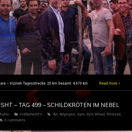
stara – Vizineh Tagesstrecke: 20 km Gesamt: 4.670 km
Read more
ESHT – TAG 499 – SCHILDKRÖTEN IM NEBEL
hahin
Ordibehesht II
Art
,
Artproject
,
Gym
,
Gym Wheel
,
Rhönrad
,
0 comments