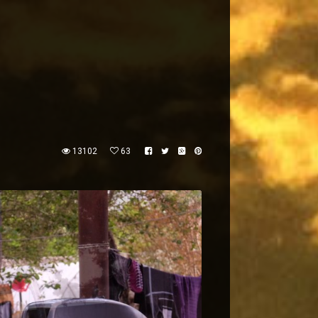
13102
63