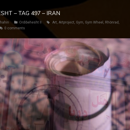
SHT – TAG 497 – IRAN
hahin
Ordibehesht II
Art
,
Artproject
,
Gym
,
Gym Wheel
,
Rhönrad
,
0 comments