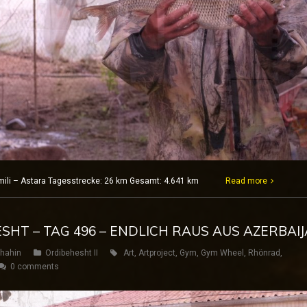
olmili – Astara Tagesstrecke: 26 km Gesamt: 4.641 km
Read more
ESHT – TAG 496 – ENDLICH RAUS AUS AZERBAI
hahin
Ordibehesht II
Art
,
Artproject
,
Gym
,
Gym Wheel
,
Rhönrad
,
0 comments