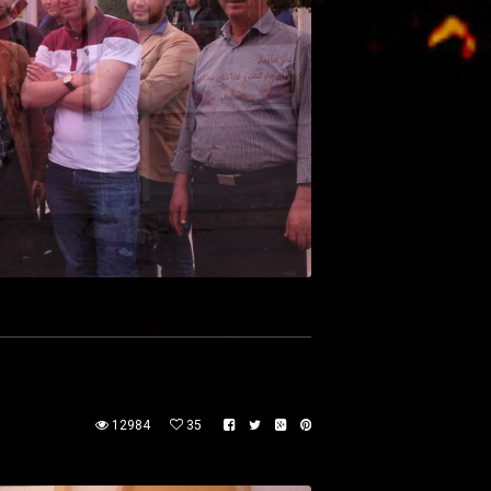
12984
35