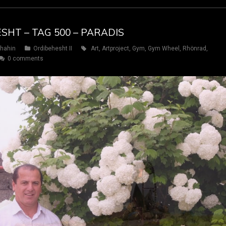
ESHT – TAG 500 – PARADIS
hahin
Ordibehesht II
Art
,
Artproject
,
Gym
,
Gym Wheel
,
Rhönrad
,
0 comments