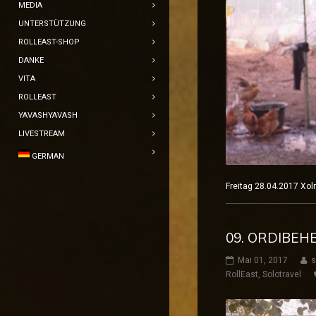
MEDIA
UNTERSTÜTZUNG
ROLLEAST-SHOP
DANKE
VITA
ROLLEAST
YAVASHYAVASH
LIVESTREAM
GERMAN
Freitag 28.04.2017 X
09. ORDIBEH
Mai 01, 2017
s
RollEast
,
Solotravel