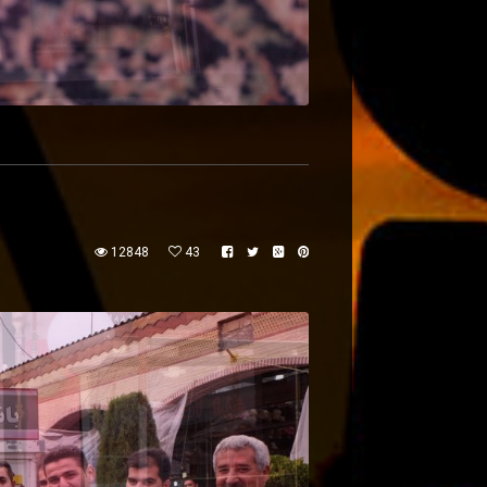
12848
43