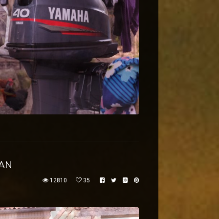
JAN
12810
35