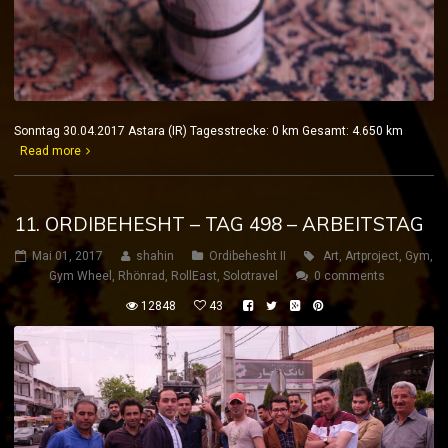
Sonntag 30.04.2017 Astara (IR) Tagesstrecke: 0 km Gesamt: 4.650 km
Read more
11. ORDIBEHESHT – TAG 498 – ARBEITSTAG
Mai 01, 2017
shahin
Ordibehesht II
Art
,
Artproject
,
Gym
,
Gym Wheel
,
Rhönrad
,
RollEast
,
Solotravel
0 comments
12848
43