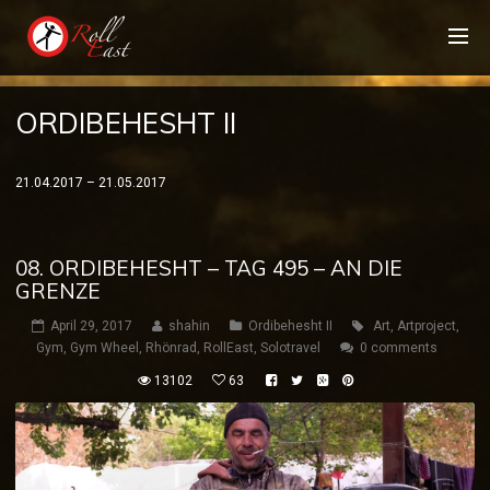
ORDIBEHESHT II
21.04.2017 – 21.05.2017
08. ORDIBEHESHT – TAG 495 – AN DIE
GRENZE
April 29, 2017
shahin
Ordibehesht II
Art
,
Artproject
,
Gym
,
Gym Wheel
,
Rhönrad
,
RollEast
,
Solotravel
0 comments
13102
63