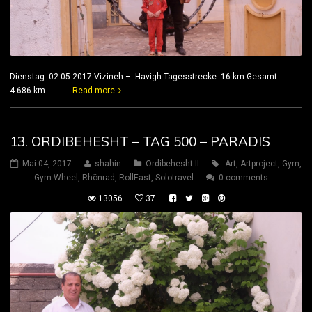
Dienstag 02.05.2017 Vizineh – Havigh Tagesstrecke: 16 km Gesamt:
4.686 km
Read more
13. ORDIBEHESHT – TAG 500 – PARADIS
Mai 04, 2017
shahin
Ordibehesht II
Art
,
Artproject
,
Gym
,
Gym Wheel
,
Rhönrad
,
RollEast
,
Solotravel
0 comments
13056
37