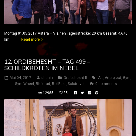
Montag 01.05.2017 Astara – Vizineh Tagesstrecke: 20 km Gesamt: 4.670
km
Read more
12. ORDIBEHESHT – TAG 499 –
SCHILDKRÖTEN IM NEBEL
Mai 04, 2017
shahin
Ordibehesht II
Art
,
Artproject
,
Gym
,
Gym Wheel
,
Rhönrad
,
RollEast
,
Solotravel
0 comments
12985
35