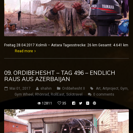
Freitag 28.04.2017 Xolmili – Astara Tagesstrecke: 26 km Gesamt: 4.641 km
Read more
09. ORDIBEHESHT – TAG 496 – ENDLICH
RAUS AUS AZERBAIJAN
Mai 01, 2017
shahin
Ordibehesht II
Art
,
Artproject
,
Gym
,
Gym Wheel
,
Rhönrad
,
RollEast
,
Solotravel
0 comments
12811
35