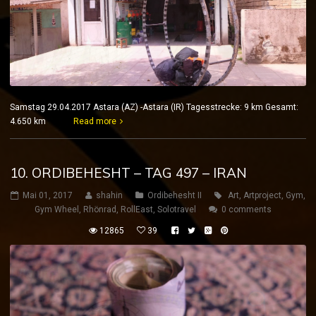
Samstag 29.04.2017 Astara (AZ) -Astara (IR) Tagesstrecke: 9 km Gesamt:
4.650 km
Read more
10. ORDIBEHESHT – TAG 497 – IRAN
Mai 01, 2017
shahin
Ordibehesht II
Art
,
Artproject
,
Gym
,
Gym Wheel
,
Rhönrad
,
RollEast
,
Solotravel
0 comments
12865
39