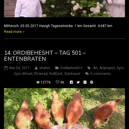
Mittwoch 03.05.2017 Havigh Tagesstrecke: 1 km Gesamt: 4.687 km
Read more
14. ORDIBEHESHT – TAG 501 –
ENTENBRATEN
Mai 04, 2017
shahin
Ordibehesht II
Art
,
Artproject
,
Gym
,
Gym Wheel
,
Rhönrad
,
RollEast
,
Solotravel
0 comments
12776
36