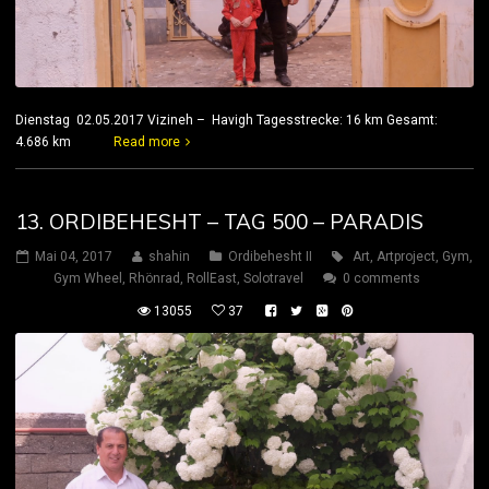
Dienstag 02.05.2017 Vizineh – Havigh Tagesstrecke: 16 km Gesamt:
4.686 km
Read more
13. ORDIBEHESHT – TAG 500 – PARADIS
Mai 04, 2017
shahin
Ordibehesht II
Art
,
Artproject
,
Gym
,
Gym Wheel
,
Rhönrad
,
RollEast
,
Solotravel
0 comments
13055
37