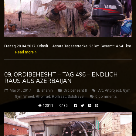
Freitag 28.04.2017 Xolmili – Astara Tagesstrecke: 26 km Gesamt: 4.641 km
Read more
09. ORDIBEHESHT – TAG 496 – ENDLICH
RAUS AUS AZERBAIJAN
Mai 01, 2017
shahin
Ordibehesht II
Art
,
Artproject
,
Gym
,
Gym Wheel
,
Rhönrad
,
RollEast
,
Solotravel
0 comments
12811
35