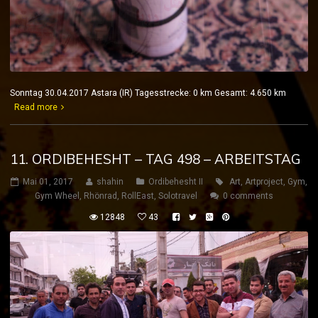
Sonntag 30.04.2017 Astara (IR) Tagesstrecke: 0 km Gesamt: 4.650 km
Read more
11. ORDIBEHESHT – TAG 498 – ARBEITSTAG
Mai 01, 2017
shahin
Ordibehesht II
Art
,
Artproject
,
Gym
,
Gym Wheel
,
Rhönrad
,
RollEast
,
Solotravel
0 comments
12848
43