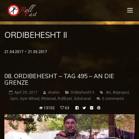
ORDIBEHESHT II
21.04.2017 – 21.05.2017
08. ORDIBEHESHT – TAG 495 – AN DIE
GRENZE
April 29, 2017
shahin
Ordibehesht II
Art
,
Artproject
,
Gym
,
Gym Wheel
,
Rhönrad
,
RollEast
,
Solotravel
0 comments
13102
63