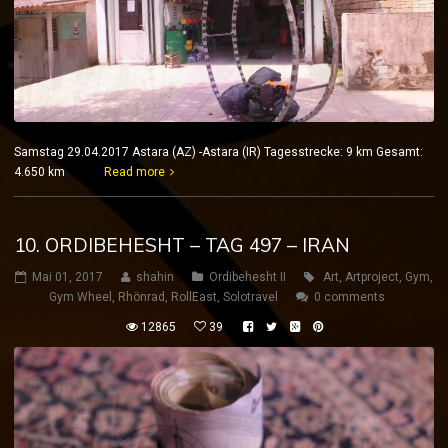
Samstag 29.04.2017 Astara (AZ) -Astara (IR) Tagesstrecke: 9 km Gesamt:
4.650 km
Read more
10. ORDIBEHESHT – TAG 497 – IRAN
Mai 01, 2017
shahin
Ordibehesht II
Art
,
Artproject
,
Gym
,
Gym Wheel
,
Rhönrad
,
RollEast
,
Solotravel
0 comments
12865
39