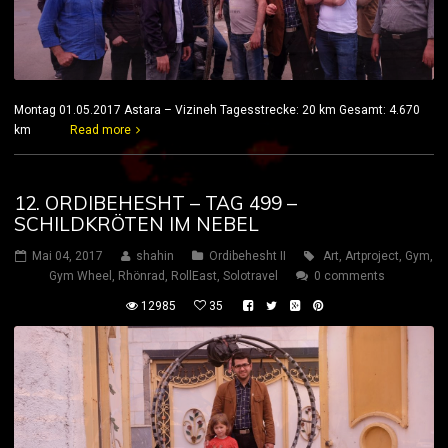
Montag 01.05.2017 Astara – Vizineh Tagesstrecke: 20 km Gesamt: 4.670
km
Read more
12. ORDIBEHESHT – TAG 499 –
SCHILDKRÖTEN IM NEBEL
Mai 04, 2017
shahin
Ordibehesht II
Art
,
Artproject
,
Gym
,
Gym Wheel
,
Rhönrad
,
RollEast
,
Solotravel
0 comments
12985
35