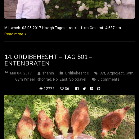
Mittwoch 03.05.2017 Havigh Tagesstrecke: 1 km Gesamt: 4.687 km
Read more
14. ORDIBEHESHT – TAG 501 –
ENTENBRATEN
Mai 04, 2017
shahin
Ordibehesht II
Art
,
Artproject
,
Gym
,
Gym Wheel
,
Rhönrad
,
RollEast
,
Solotravel
0 comments
12776
36