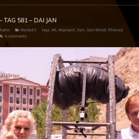
 TAG 581 – DAI JAN
hahin
Mordad II
tags:
Art
,
Artproject
,
Gym
,
Gym Wheel
,
Rhönrad
,
4 comments