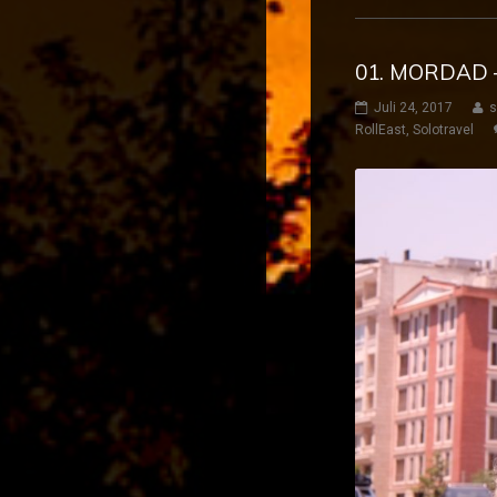
01. MORDAD –
Juli 24, 2017
s
RollEast
,
Solotravel