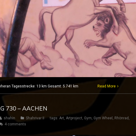
7 Teheran Tagesstrecke: 13 km Gesamt: 5.741 km
Read More
AG 730 – AACHEN
shahin
Shahrivar II
tags:
Art
,
Artproject
,
Gym
,
Gym Wheel
,
Rhönrad
,
4 comments