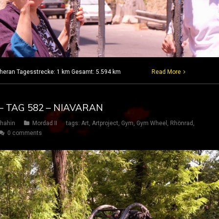
 Teheran Tagesstrecke: 1 km Gesamt: 5.594 km
Read More
– TAG 582 – NIAVARAN
hahin
Mordad II
tags:
Art
,
Artproject
,
Gym
,
Gym Wheel
,
Rhönrad
,
0 comments