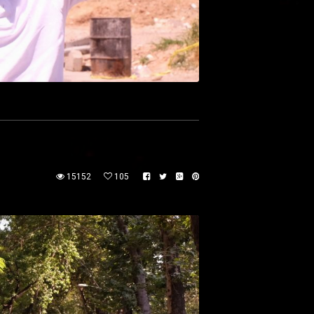
15152
105