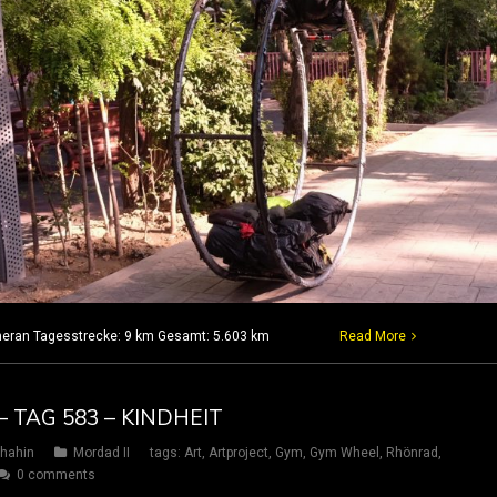
 Teheran Tagesstrecke: 9 km Gesamt: 5.603 km
Read More
 TAG 583 – KINDHEIT
hahin
Mordad II
tags:
Art
,
Artproject
,
Gym
,
Gym Wheel
,
Rhönrad
,
0 comments