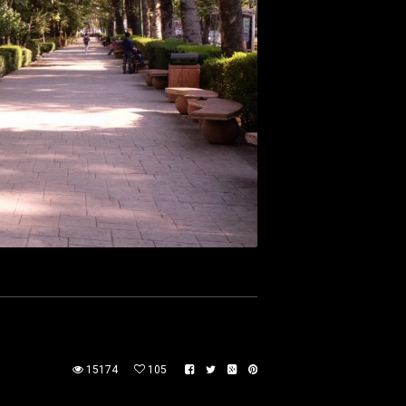
15174
105