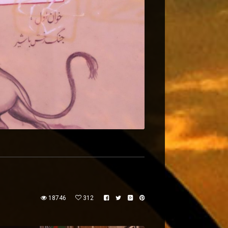
18746
312