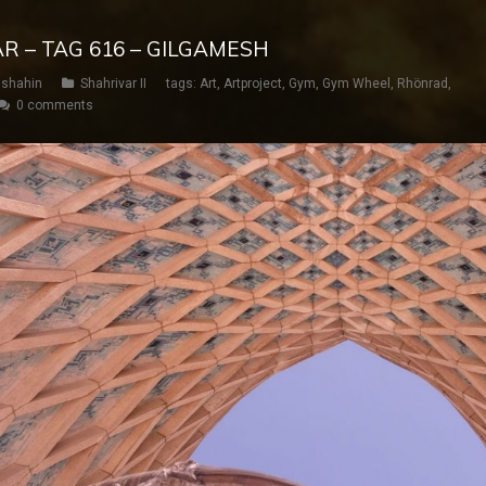
AR – TAG 616 – GILGAMESH
shahin
Shahrivar II
tags:
Art
,
Artproject
,
Gym
,
Gym Wheel
,
Rhönrad
,
0 comments