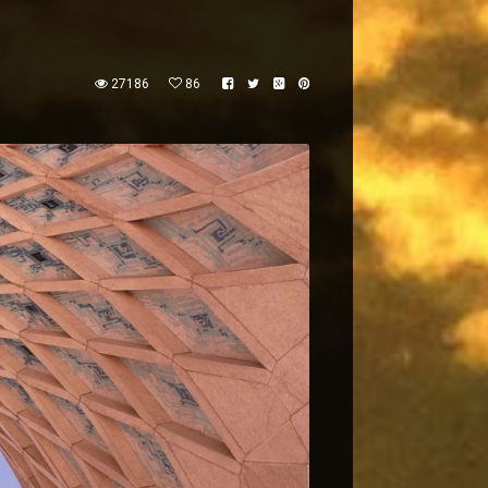
27186
86