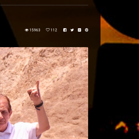
15963
112