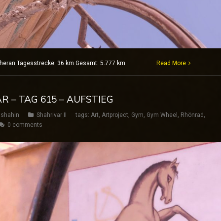
 Teheran Tagesstrecke: 36 km Gesamt: 5.777 km
Read More
R – TAG 615 – AUFSTIEG
shahin
Shahrivar II
tags:
Art
,
Artproject
,
Gym
,
Gym Wheel
,
Rhönrad
,
0 comments