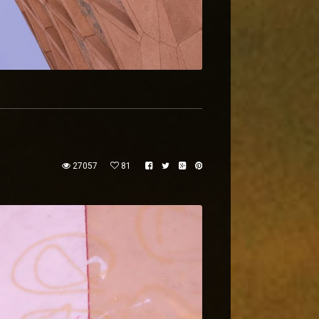
27057
81