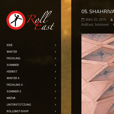
05. SHAHRIV
März 25, 2019
RollEast
,
Solotravel
IDEE
WINTER
FRÜHLING
SOMMER
HERBST
WINTER II
FRÜHLING II
SOMMER II
MEDIA
UNTERSTÜTZUNG
ROLLEAST-SHOP