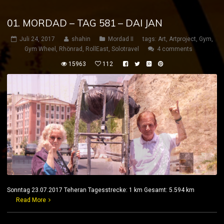
01. MORDAD – TAG 581 – DAI JAN
Juli 24, 2017
shahin
Mordad II
tags:
Art
,
Artproject
,
Gym
,
Gym Wheel
,
Rhönrad
,
RollEast
,
Solotravel
4 comments
15963
112
Sonntag 23.07.2017 Teheran Tagesstrecke: 1 km Gesamt: 5.594 km
Read More