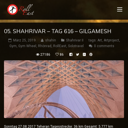
05. SHAHRIVAR – TAG 616 – GILGAMESH
März 25, 2019
shahin
Shahrivar II
tags:
Art
,
Artproject
,
Gym
,
Gym Wheel
,
Rhönrad
,
RollEast
,
Solotravel
0 comments
27186
86
Sonntag 27.08.2017 Teheran Tagesstrecke: 36 km Gesamt: 5.777 km