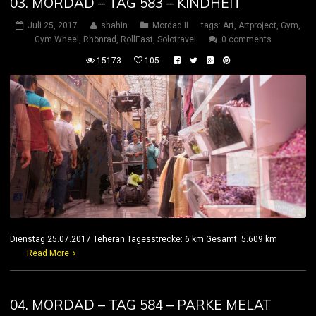
03. MORDAD – TAG 583 – KINDHEIT
Juli 25, 2017
shahin
Mordad II
tags:
Art
,
Artproject
,
Gym
,
Gym Wheel
,
Rhönrad
,
RollEast
,
Solotravel
0 comments
15173
105
Dienstag 25.07.2017 Teheran Tagesstrecke: 6 km Gesamt: 5.609 km
Read More
04. MORDAD – TAG 584 – PARKE MELAT