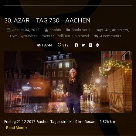
30. AZAR – TAG 730 – AACHEN
Januar 04, 2018
shahin
Shahrivar II
tags:
Art
,
Artproject
,
Gym
,
Gym Wheel
,
Rhönrad
,
RollEast
,
Solotravel
4 comments
18744
312
Freitag 21.12.2017 Aachen Tagesstrecke: 0 km Gesamt: 5.826 km
Read More