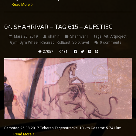
Read More
04. SHAHRIVAR – TAG 615 – AUFSTIEG
März 25, 2019
shahin
Shahrivar II
tags:
Art
,
Artproject
,
Gym
,
Gym Wheel
,
Rhönrad
,
RollEast
,
Solotravel
0 comments
27057
81
Samstag 26.08.2017 Teheran Tagesstrecke: 13 km Gesamt: 5.741 km
Read More