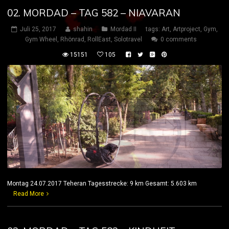
02. MORDAD – TAG 582 – NIAVARAN
Juli 25, 2017
shahin
Mordad II
tags:
Art
,
Artproject
,
Gym
,
Gym Wheel
,
Rhönrad
,
RollEast
,
Solotravel
0 comments
15151
105
Montag 24.07.2017 Teheran Tagesstrecke: 9 km Gesamt: 5.603 km
Read More