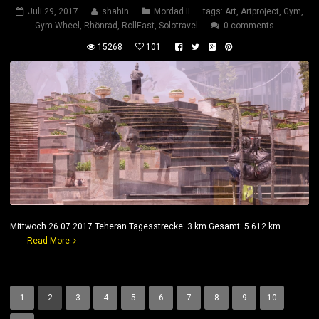
Juli 29, 2017
shahin
Mordad II
tags:
Art
,
Artproject
,
Gym
,
Gym Wheel
,
Rhönrad
,
RollEast
,
Solotravel
0 comments
15268
101
Mittwoch 26.07.2017 Teheran Tagesstrecke: 3 km Gesamt: 5.612 km
Read More
1
2
3
4
5
6
7
8
9
10