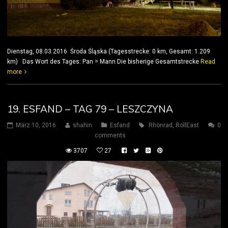
Dienstag, 08.03.2016 Środa Śląska (Tagesstrecke: 0 km, Gesamt: 1.209
km) Das Wort des Tages: Pan = Mann Die bisherige Gesamtstrecke
Read
more
19. ESFAND – TAG 79 – LESZCZYNA
März 10, 2016
shahin
Esfand
Rhönrad
,
RollEast
0
comments
3707
27