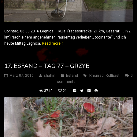
Sonntag, 06.03.2016 Legnica – Ruja (Tagesstrecke: 21 km, Gesamt: 1.192
km) Nach einem angenehmen Pausentag verließen „Rocinante“ und ich
heute Mittag Legnica.
Read more
17. ESFAND – TAG 77 – GRZYB
März 07, 2016
shahin
Esfand
Rhönrad
,
RollEast
0
comments
3740
21