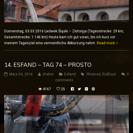
Donnerstag, 03.03.2016 Lwówek Śląski – Złotoryja (Tagesstrecke: 29 km,
Gesamtstrecke: 1.146 km) Heute kam ich gut voran, bis ich kurz vor
meinem Tagesziel eine vermeintliche Abkürzung nahm.
Read more
14. ESFAND – TAG 74 – PROSTO
März 04, 2016
shahin
Esfand
Rhönrad
,
RollEast
0
comments
4167
25